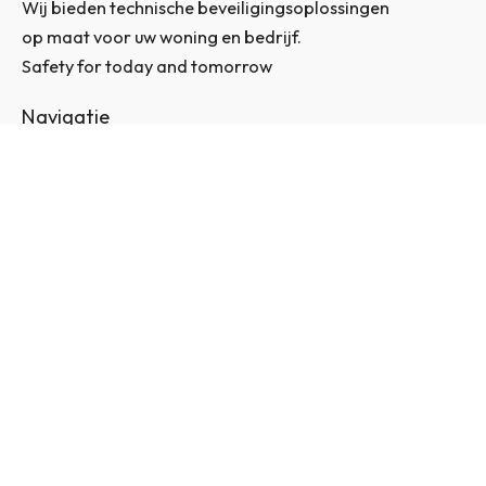
Wij bieden technische beveiligingsoplossingen
op maat voor uw woning en bedrijf.
Safety for today and tomorrow
Navigatie
Home
Offerte aanvragen
Over ons
Particulieren
Zakelijk
Installateurs
Snelle koppelingen
Contact
Login
Mijn account
Algemene voorwaarden