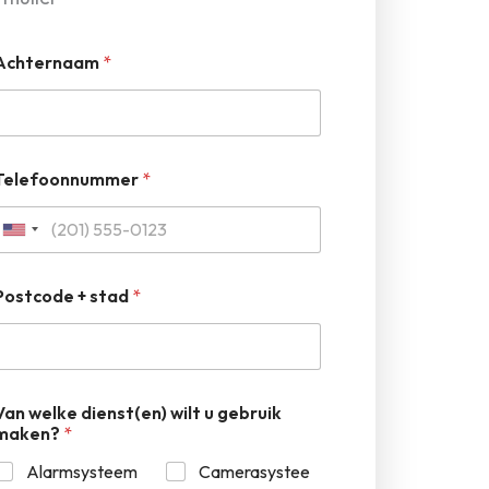
Achternaam
*
Telefoonnummer
*
Postcode + stad
*
Van welke dienst(en) wilt u gebruik
maken?
*
Alarmsysteem
Camerasystee