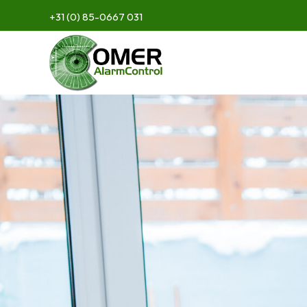
Ga
+31 (0) 85-0667 031
naar
de
inhoud