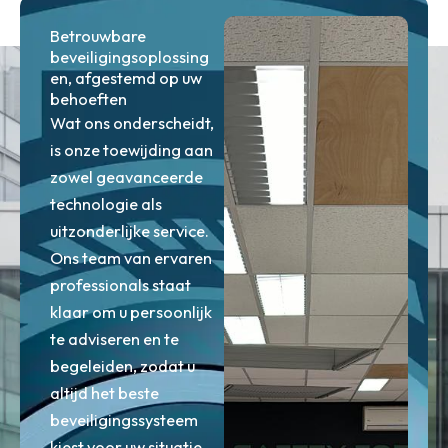
Betrouwbare
beveiligingsoplossing
en, afgestemd op uw
behoeften
Wat ons onderscheidt,
is onze toewijding aan
zowel geavanceerde
technologie als
uitzonderlijke service.
Ons team van ervaren
professionals staat
klaar om u persoonlijk
te adviseren en te
begeleiden, zodat u
altijd het beste
beveiligingssysteem
kiest voor uw situatie.