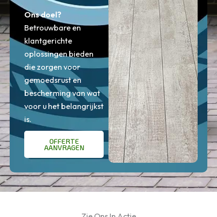
Ons doel?
Betrouwbare en
klantgerichte
oplossingen bieden
die zorgen voor
gemoedsrust en
bescherming van wat
voor u het belangrijkst
is.
OFFERTE
AANVRAGEN
Zie Ons In Actie