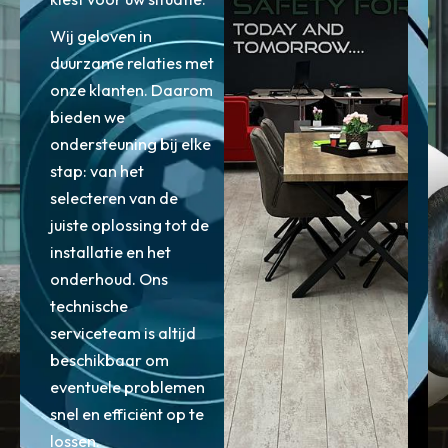
Wij geloven in
duurzame relaties met
onze klanten. Daarom
bieden we
ondersteuning bij elke
stap: van het
selecteren van de
juiste oplossing tot de
installatie en het
onderhoud. Ons
technische
serviceteam is altijd
beschikbaar om
eventuele problemen
snel en efficiënt op te
lossen.